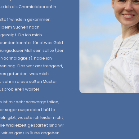
e ich als Chemielaborantin.
zu Stoffwindeln gekommen.
l beim Suchen nach
ngezeigt. Da ich mich
reunden konnte, für etwas Geld
ungsdauer Müll sein sollte (der
 Nachhaltigkeit), habe ich
henlang. Das war anstrengend,
ches gefunden, was mich
o sehr in diese süßen Muster
ausprobieren wollte!
 ist mir sehr schwergefallen,
er sogar ausprobiert hätte.
n gibt, wusste ich leider nicht,
die Wickelzeit gestartet sind wir
 wir es ganz in Ruhe angehen