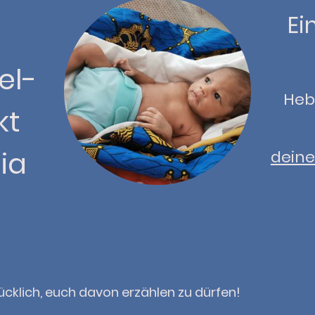
Ei
el-
Heb
kt
ia
deine
lücklich, euch davon erzählen zu dürfen!