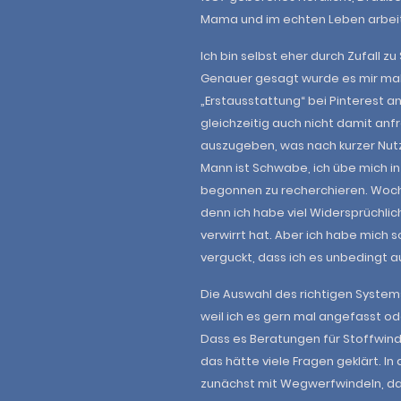
Mama und im echten Leben arbeit
Ich bin selbst eher durch Zufall 
Genauer gesagt wurde es mir ma
„Erstausstattung“ bei Pinterest a
gleichzeitig auch nicht damit anf
auszugeben, was nach kurzer Nutz
Mann ist Schwabe, ich übe mich in
begonnen zu recherchieren. Woc
denn ich habe viel Widersprüchli
verwirrt hat. Aber ich habe mich s
verguckt, dass ich es unbedingt 
Die Auswahl des richtigen Systems
weil ich es gern mal angefasst od
Dass es Beratungen für Stoffwindel
das hätte viele Fragen geklärt. In 
zunächst mit Wegwerfwindeln, da