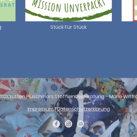
g
Stück Für Stück
021. Lütten Plüschmors Stoffwindelberatung - Marie Wittr
Impressum
|
Datenschutzerklärung