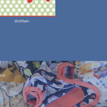
Wölflein
ock.