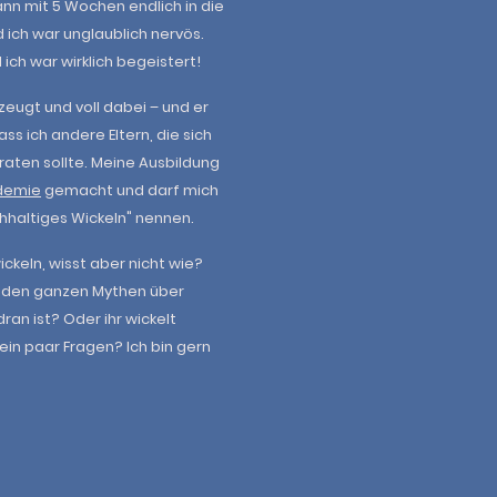
ann mit 5 Wochen endlich in die
ich war unglaublich nervös.
 ich war wirklich begeistert!
eugt und voll dabei – und er
ss ich andere Eltern, die sich
eraten sollte. Meine Ausbildung
demie
gemacht und darf mich
chhaltiges Wickeln" nennen.
ckeln, wisst aber nicht wie?
 an den ganzen Mythen über
an ist? Oder ihr wickelt
ein paar Fragen? Ich bin gern