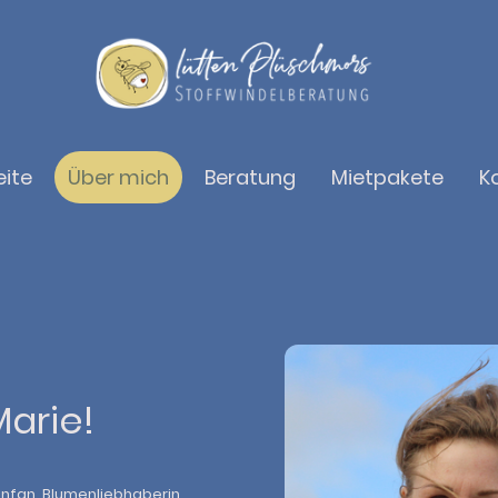
eite
Über mich
Beratung
Mietpakete
K
Marie!
nfan, Blumenliebhaberin,