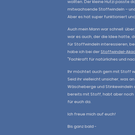
wollten. Der kleine Hutzi passte d
mitwachsende Stoffwindeln – und 
Aber es hat super funktioniert und
Auch mein Mann war schnell überz
war es auch, der die Idee hatte, da
für Stoffwindeln interessieren, b
habe ich bei der
Stoffwindel-Aka
"Fachkraft für natürliches und na
Ihr möchtet auch gern mit Stoff wi
Seid ihr vielleicht unsicher, was
Wäscheberge und Stinkewindeln dr
bereits mit Stoff, habt aber noch 
für euch da.
Ich freue mich auf euch!
Bis ganz bald -