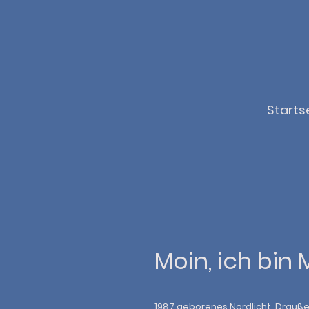
Starts
Moin, ich bin 
1987 geborenes Nordlicht, Drauße